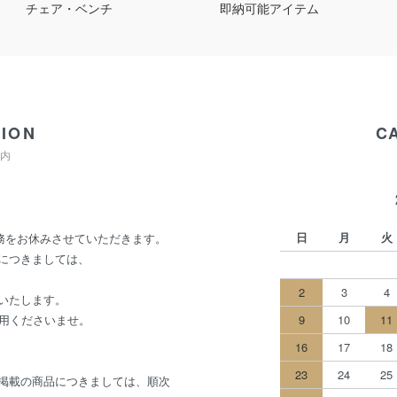
チェア・ベンチ
即納可能アイテム
ION
C
内
日
月
火
業務をお休みさせていただきます。
につきましては、
2
3
4
いたします。
利用くださいませ。
9
10
11
16
17
18
23
24
25
掲載の商品につきましては、順次