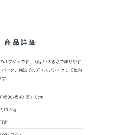
 / 商品詳細
マのオブジェです。 程よい大きさで飾りやす
マパーク、施設でのディスプレイとして屋内
ます。
約幅96×奥40×高110cm
約10.5kg
FRP
動物オブジェ