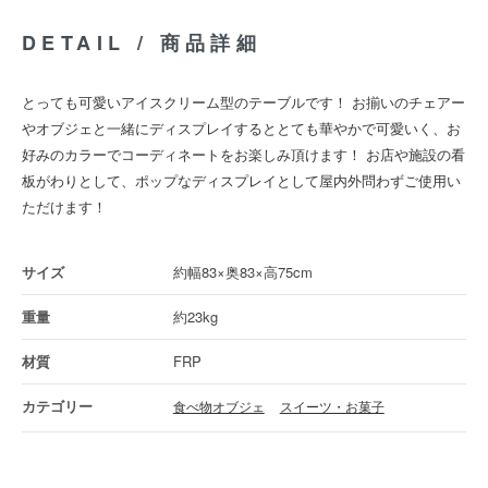
DETAIL / 商品詳細
とっても可愛いアイスクリーム型のテーブルです！ お揃いのチェアー
やオブジェと一緒にディスプレイするととても華やかで可愛いく、お
好みのカラーでコーディネートをお楽しみ頂けます！ お店や施設の看
板がわりとして、ポップなディスプレイとして屋内外問わずご使用い
ただけます！
約幅83×奥83×高75cm
約23kg
FRP
食べ物オブジェ
スイーツ・お菓子